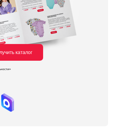
лучить каталог
ьности»